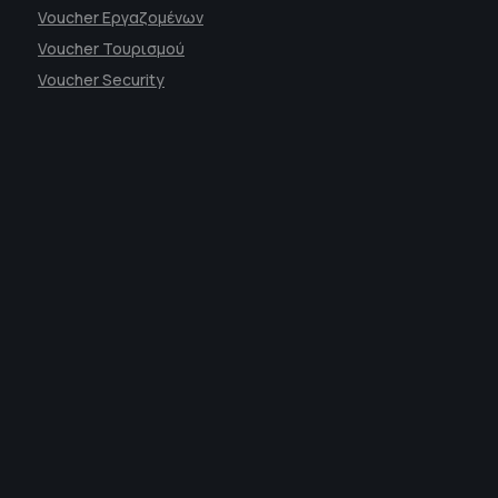
Voucher Εργαζομένων
Voucher Τουρισμού
Voucher Security
Δράμα
ΜΑΚΡΗ ΑΝΑΣΤΑΣΙΟΥ 48
Τηλ. Κέντρο:
2521100386
info@ohmres.gr
Συμβουλευτική
Υπηρεσίες Συμβουλευτικής