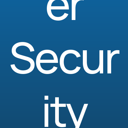
er
Secur
ity