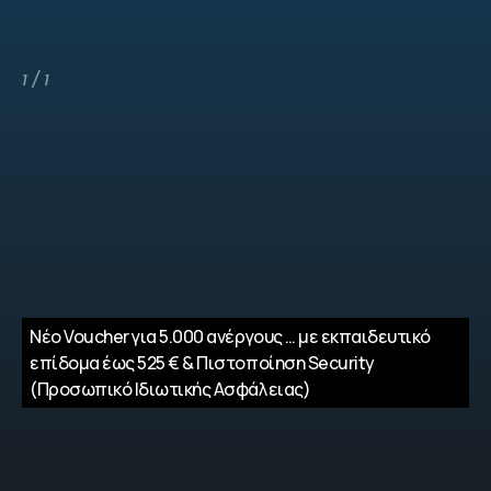
1 / 1
Νέο Voucher για 5.000 ανέργους … με εκπαιδευτικό
επίδομα έως 525 € & Πιστοποίηση Security
(Προσωπικό Ιδιωτικής Ασφάλειας)