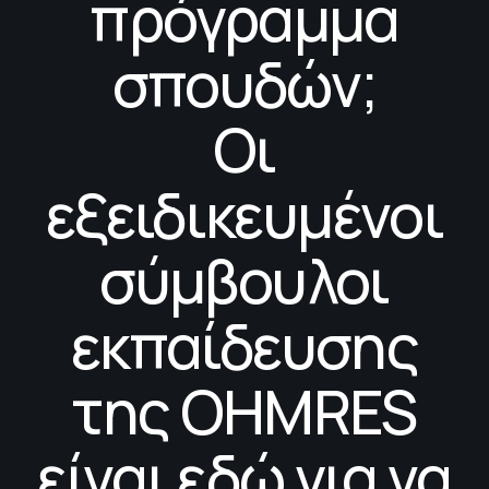
πρόγραμμα
σπουδών;
Οι
εξειδικευμένοι
σύμβουλοι
εκπαίδευσης
της OHMRES
είναι εδώ για να