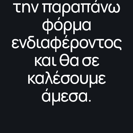
την παραπάνω
φόρμα
ενδιαφέροντος
και θα σε
καλέσουμε
άμεσα.